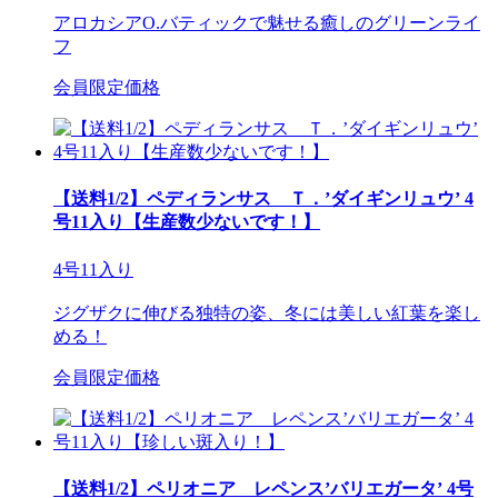
アロカシアO.バティックで魅せる癒しのグリーンライ
フ
会員限定価格
【送料1/2】ペディランサス Ｔ．’ダイギンリュウ’ 4
号11入り【生産数少ないです！】
4号11入り
ジグザクに伸びる独特の姿、冬には美しい紅葉を楽し
める！
会員限定価格
【送料1/2】ペリオニア レペンス’バリエガータ’ 4号