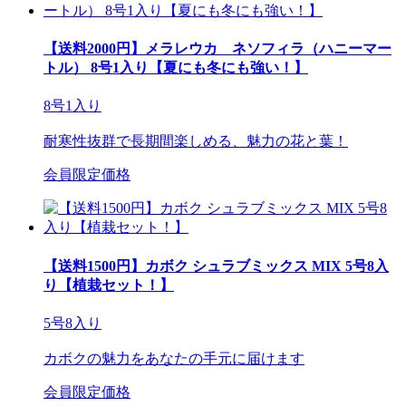
【送料2000円】メラレウカ ネソフィラ（ハニーマー
トル） 8号1入り【夏にも冬にも強い！】
8号1入り
耐寒性抜群で長期間楽しめる、魅力の花と葉！
会員限定価格
【送料1500円】カボク シュラブミックス MIX 5号8入
り【植栽セット！】
5号8入り
カボクの魅力をあなたの手元に届けます
会員限定価格