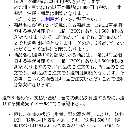
1m以上の商品は2,000円(税抜き)となります。
※九州・東北は1ｍ以下の商品は1,800円（税抜）、北
海道・沖縄・離島は別途となります。
（詳しくは、
ご利用ガイド
をご覧下さい。)
商品名に[送料1/2]と記載のある商品は、1箱に2商品梱
包する事が可能です。1箱（BOX）あたり1,500円(税抜
き)となりますので、1商品のご注文でも、2商品のご注
文でも送料は同額となります。その為、2商品ご注文い
ただくことで送料は割安になります。
商品名に[送料1/4]と記載のある商品は、1箱に4商品梱
包する事が可能です。1箱（BOX）あたり1,500円(税抜
き)となりますので、1商品のご注文でも、2商品のご注
文でも、4商品のご注文でも送料は同額となります。そ
の為、こちらの場合は4商品ご注文いただくことで送料
は割安になります。
送料を含めたお支払い金額、全ての商品を発送する際にお送
りする発送完了メールにてご確認下さい。
但し、植物の状態（重量、背の高さ等）により、[送料
1/2]・[送料1/4]と表記があっても、[送料1,500円]・[送
料1/2]と同じ対応になる場合がございます。（逆にな