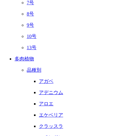
7号
8号
9号
10号
13号
多肉植物
品種別
アガベ
アデニウム
アロエ
エケベリア
クラッスラ