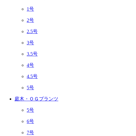
1号
2号
2.5号
3号
3.5号
4号
4.5号
5号
庭木・ＯＧプランツ
5号
6号
7号