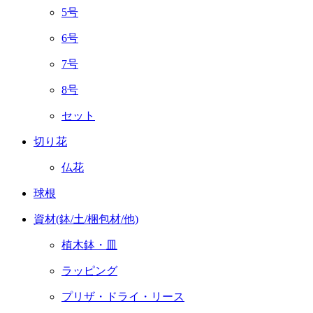
5号
6号
7号
8号
セット
切り花
仏花
球根
資材(鉢/土/梱包材/他)
植木鉢・皿
ラッピング
プリザ・ドライ・リース