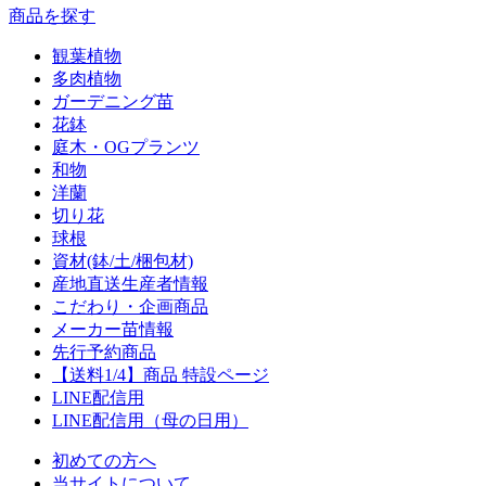
商品を探す
観葉植物
多肉植物
ガーデニング苗
花鉢
庭木・OGプランツ
和物
洋蘭
切り花
球根
資材(鉢/土/梱包材)
産地直送生産者情報
こだわり・企画商品
メーカー苗情報
先行予約商品
【送料1/4】商品 特設ページ
LINE配信用
LINE配信用（母の日用）
初めての方へ
当サイトについて