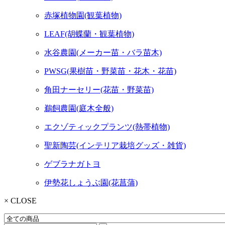
赤塚植物園(観葉植物)
LEAF(胡蝶蘭・観葉植物)
水谷農園(メーカー苗・バラ苗木)
PWSG(果樹苗・野菜苗・花木・花苗)
角田ナーセリー(花苗・野菜苗)
鵜飼農園(庭木全般)
エクゾティックプランツ(熱帯植物)
聖新陶芸(インテリア栽培グッズ・雑貨)
ゲブラナガトヨ
伊勢花しょうぶ園(花菖蒲)
× CLOSE