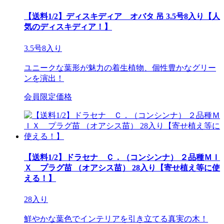
【送料1/2】ディスキディア オバタ 吊 3.5号8入り【人
気のディスキディア！】
3.5号8入り
ユニークな葉形が魅力の着生植物、個性豊かなグリー
ンを演出！
会員限定価格
【送料1/2】ドラセナ Ｃ．（コンシンナ） ２品種ＭＩ
Ｘ プラグ苗 （オアシス苗） 28入り【寄せ植え等に使
える！】
28入り
鮮やかな葉色でインテリアを引き立てる真実の木！