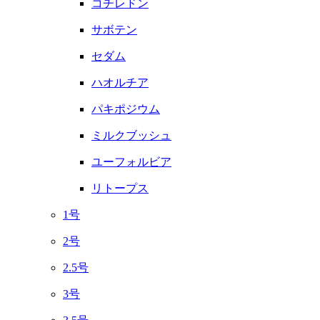
コチレドン
サボテン
セダム
ハオルチア
パキポジウム
ミルクブッシュ
ユーフォルビア
リトープス
1号
2号
2.5号
3号