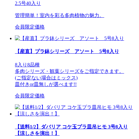
2.5号40入り
管理簡単！室内を彩る多肉植物の魅力。
会員限定価格
【産直】プラ鉢シリーズ アソート 5号8入り
8入り8品種
多肉シリーズ・観葉シリーズをご指定できます。
(ご指定ない場合はミックス)
皿付きor皿無しが選べます!!
会員限定価格
【送料1/2】ダバリア コケ玉プラ皿吊ヒモ 3号8入り
【涼しさを演出！】