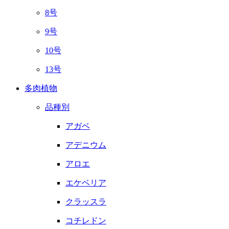
8号
9号
10号
13号
多肉植物
品種別
アガベ
アデニウム
アロエ
エケベリア
クラッスラ
コチレドン