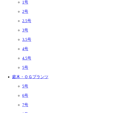
1号
2号
2.5号
3号
3.5号
4号
4.5号
5号
庭木・ＯＧプランツ
5号
6号
7号