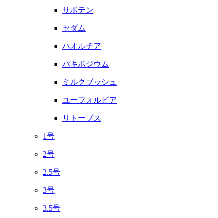
サボテン
セダム
ハオルチア
パキポジウム
ミルクブッシュ
ユーフォルビア
リトープス
1号
2号
2.5号
3号
3.5号