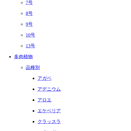
7号
8号
9号
10号
13号
多肉植物
品種別
アガベ
アデニウム
アロエ
エケベリア
クラッスラ