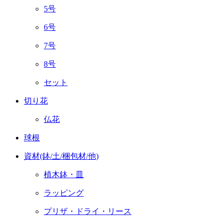
5号
6号
7号
8号
セット
切り花
仏花
球根
資材(鉢/土/梱包材/他)
植木鉢・皿
ラッピング
プリザ・ドライ・リース