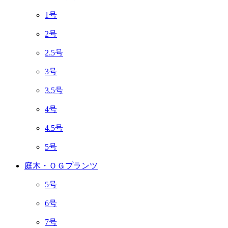
1号
2号
2.5号
3号
3.5号
4号
4.5号
5号
庭木・ＯＧプランツ
5号
6号
7号