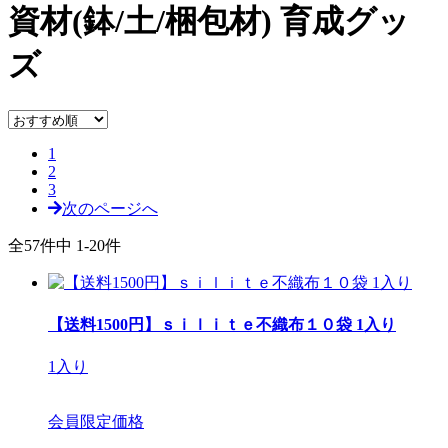
資材(鉢/土/梱包材)
育成グッ
ズ
1
2
3
次のページへ
全57件中 1-20件
【送料1500円】ｓｉｌｉｔｅ不織布１０袋 1入り
1入り
会員限定価格