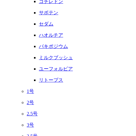
コチレドン
サボテン
セダム
ハオルチア
パキポジウム
ミルクブッシュ
ユーフォルビア
リトープス
1号
2号
2.5号
3号