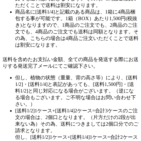
ただくことで送料は割安になります。
商品名に[送料1/4]と記載のある商品は、1箱に4商品梱
包する事が可能です。1箱（BOX）あたり1,500円(税抜
き)となりますので、1商品のご注文でも、2商品のご注
文でも、4商品のご注文でも送料は同額となります。そ
の為、こちらの場合は4商品ご注文いただくことで送料
は割安になります。
送料を含めたお支払い金額、全ての商品を発送する際にお送
りする発送完了メールにてご確認下さい。
但し、植物の状態（重量、背の高さ等）により、[送料
1/2]・[送料1/4]と表記があっても、[送料1,500円]・[送
料1/2]と同じ対応になる場合がございます。（逆にな
る場合もございます。ご不明な場合はお問い合わせ下
さい。）
[送料1/2]1ケース+[送料1/4]2ケース=合計3ケースのご注
文の場合は、2個口となります。（片方だけの2段が出
来ない為）その為、送料につきましては2個口分でのご
請求となります。
但し、[送料1/2]1ケース+[送料1/4]1ケース=合計2ケース