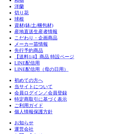
和物
洋蘭
切り花
球根
資材(鉢/土/梱包材)
産地直送生産者情報
こだわり・企画商品
メーカー苗情報
先行予約商品
【送料1/4】商品 特設ページ
LINE配信用
LINE配信用（母の日用）
初めての方へ
当サイトについて
会員ログイン／会員登録
特定商取引に基づく表示
ご利用ガイド
個人情報保護方針
お知らせ
運営会社