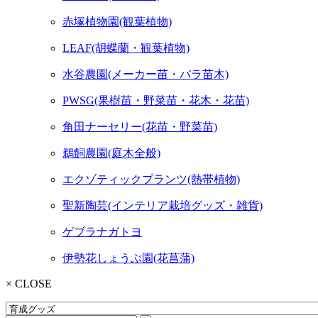
赤塚植物園(観葉植物)
LEAF(胡蝶蘭・観葉植物)
水谷農園(メーカー苗・バラ苗木)
PWSG(果樹苗・野菜苗・花木・花苗)
角田ナーセリー(花苗・野菜苗)
鵜飼農園(庭木全般)
エクゾティックプランツ(熱帯植物)
聖新陶芸(インテリア栽培グッズ・雑貨)
ゲブラナガトヨ
伊勢花しょうぶ園(花菖蒲)
× CLOSE