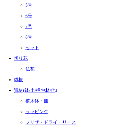
5号
6号
7号
8号
セット
切り花
仏花
球根
資材(鉢/土/梱包材/他)
植木鉢・皿
ラッピング
プリザ・ドライ・リース