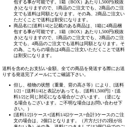
包する事が可能です。1箱（BOX）あたり1,500円(税抜
き)となりますので、1商品のご注文でも、2商品のご注
文でも送料は同額となります。その為、2商品ご注文い
ただくことで送料は割安になります。
商品名に[送料1/4]と記載のある商品は、1箱に4商品梱
包する事が可能です。1箱（BOX）あたり1,500円(税抜
き)となりますので、1商品のご注文でも、2商品のご注
文でも、4商品のご注文でも送料は同額となります。そ
の為、こちらの場合は4商品ご注文いただくことで送料
は割安になります。
送料を含めたお支払い金額、全ての商品を発送する際にお送
りする発送完了メールにてご確認下さい。
但し、植物の状態（重量、背の高さ等）により、[送料
1/2]・[送料1/4]と表記があっても、[送料1,500円]・[送
料1/2]と同じ対応になる場合がございます。（逆にな
る場合もございます。ご不明な場合はお問い合わせ下
さい。）
[送料1/2]1ケース+[送料1/4]2ケース=合計3ケースのご注
文の場合は、2個口となります。（片方だけの2段が出
来ない為）その為、送料につきましては2個口分でのご