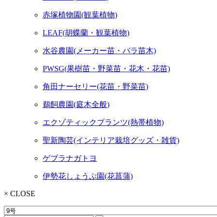
赤塚植物園(観葉植物)
LEAF(胡蝶蘭・観葉植物)
水谷農園(メーカー苗・バラ苗木)
PWSG(果樹苗・野菜苗・花木・花苗)
角田ナーセリー(花苗・野菜苗)
鵜飼農園(庭木全般)
エクゾティックプランツ(熱帯植物)
聖新陶芸(インテリア栽培グッズ・雑貨)
ゲブラナガトヨ
伊勢花しょうぶ園(花菖蒲)
× CLOSE