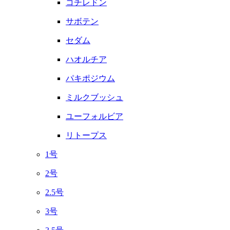
コチレドン
サボテン
セダム
ハオルチア
パキポジウム
ミルクブッシュ
ユーフォルビア
リトープス
1号
2号
2.5号
3号