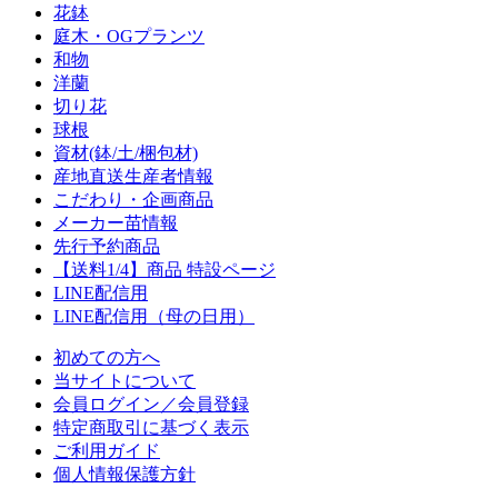
花鉢
庭木・OGプランツ
和物
洋蘭
切り花
球根
資材(鉢/土/梱包材)
産地直送生産者情報
こだわり・企画商品
メーカー苗情報
先行予約商品
【送料1/4】商品 特設ページ
LINE配信用
LINE配信用（母の日用）
初めての方へ
当サイトについて
会員ログイン／会員登録
特定商取引に基づく表示
ご利用ガイド
個人情報保護方針