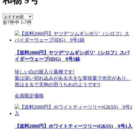
和物
9号
全7件中 1-7件
【送料2000円】ヤツデ’ツムギシボリ’（シロフ）スパ
イダーウェーブ(IDG) 9号1鉢
珍しい白の斑入り葉種です!
葉は深い切れ込みがある大きな掌状葉で光沢があり、
形はまるで天狗の羽うちわのようです!!
会員限定価格
【送料2000円】ホワイトティーツリー(GKSS) 9号1入