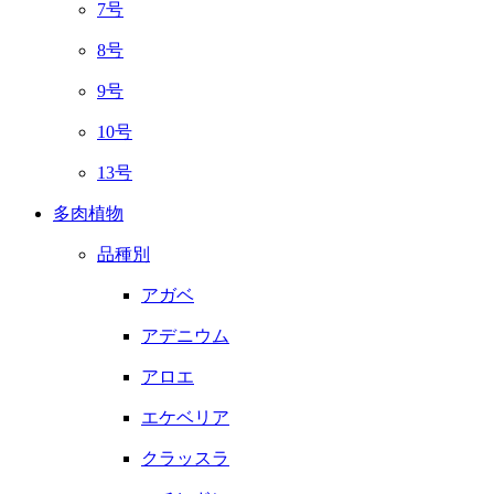
7号
8号
9号
10号
13号
多肉植物
品種別
アガベ
アデニウム
アロエ
エケベリア
クラッスラ