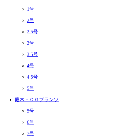
1号
2号
2.5号
3号
3.5号
4号
4.5号
5号
庭木・ＯＧプランツ
5号
6号
7号