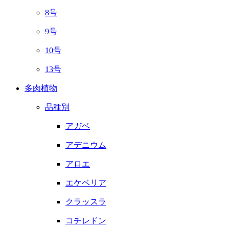
8号
9号
10号
13号
多肉植物
品種別
アガベ
アデニウム
アロエ
エケベリア
クラッスラ
コチレドン