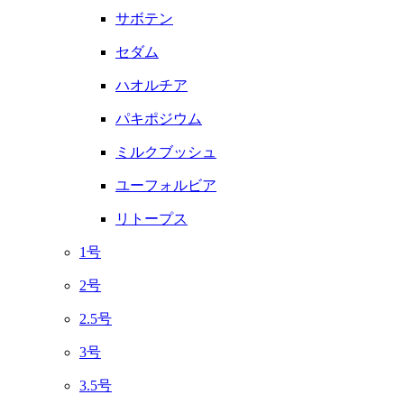
サボテン
セダム
ハオルチア
パキポジウム
ミルクブッシュ
ユーフォルビア
リトープス
1号
2号
2.5号
3号
3.5号