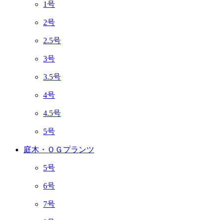
1号
2号
2.5号
3号
3.5号
4号
4.5号
5号
庭木・ＯＧプランツ
5号
6号
7号