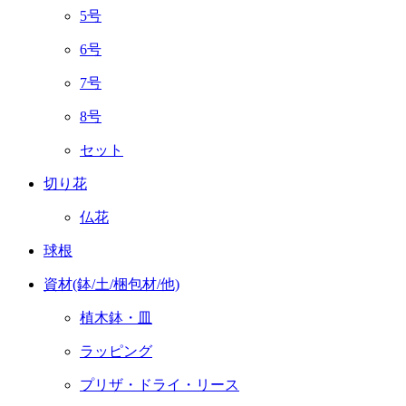
5号
6号
7号
8号
セット
切り花
仏花
球根
資材(鉢/土/梱包材/他)
植木鉢・皿
ラッピング
プリザ・ドライ・リース