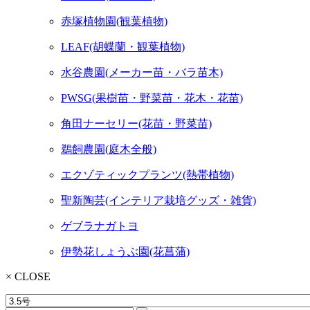
赤塚植物園(観葉植物)
LEAF(胡蝶蘭・観葉植物)
水谷農園(メーカー苗・バラ苗木)
PWSG(果樹苗・野菜苗・花木・花苗)
角田ナーセリー(花苗・野菜苗)
鵜飼農園(庭木全般)
エクゾティックプランツ(熱帯植物)
聖新陶芸(インテリア栽培グッズ・雑貨)
ゲブラナガトヨ
伊勢花しょうぶ園(花菖蒲)
× CLOSE