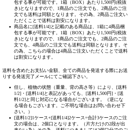
包する事が可能です。1箱（BOX）あたり1,500円(税抜
き)となりますので、1商品のご注文でも、2商品のご注
文でも送料は同額となります。その為、2商品ご注文い
ただくことで送料は割安になります。
商品名に[送料1/4]と記載のある商品は、1箱に4商品梱
包する事が可能です。1箱（BOX）あたり1,500円(税抜
き)となりますので、1商品のご注文でも、2商品のご注
文でも、4商品のご注文でも送料は同額となります。そ
の為、こちらの場合は4商品ご注文いただくことで送料
は割安になります。
送料を含めたお支払い金額、全ての商品を発送する際にお送
りする発送完了メールにてご確認下さい。
但し、植物の状態（重量、背の高さ等）により、[送料
1/2]・[送料1/4]と表記があっても、[送料1,500円]・[送
料1/2]と同じ対応になる場合がございます。（逆にな
る場合もございます。ご不明な場合はお問い合わせ下
さい。）
[送料1/2]1ケース+[送料1/4]2ケース=合計3ケースのご注
文の場合は、2個口となります。（片方だけの2段が出
来ない為）その為、送料につきましては2個口分でのご