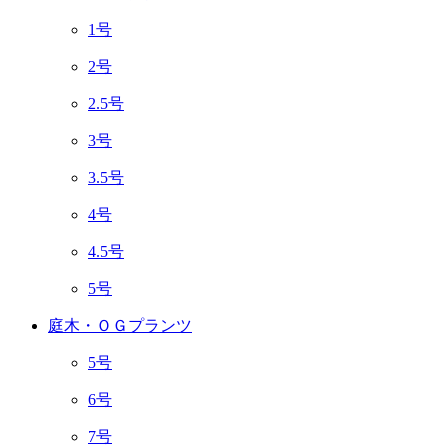
1号
2号
2.5号
3号
3.5号
4号
4.5号
5号
庭木・ＯＧプランツ
5号
6号
7号