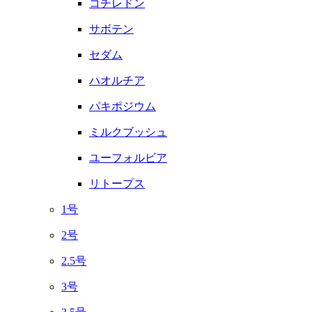
コチレドン
サボテン
セダム
ハオルチア
パキポジウム
ミルクブッシュ
ユーフォルビア
リトープス
1号
2号
2.5号
3号