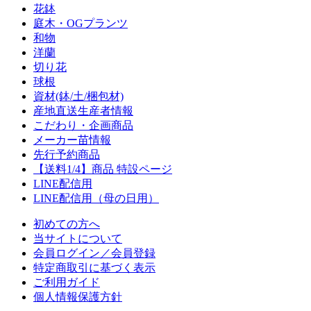
花鉢
庭木・OGプランツ
和物
洋蘭
切り花
球根
資材(鉢/土/梱包材)
産地直送生産者情報
こだわり・企画商品
メーカー苗情報
先行予約商品
【送料1/4】商品 特設ページ
LINE配信用
LINE配信用（母の日用）
初めての方へ
当サイトについて
会員ログイン／会員登録
特定商取引に基づく表示
ご利用ガイド
個人情報保護方針