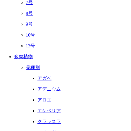
7号
8号
9号
10号
13号
多肉植物
品種別
アガベ
アデニウム
アロエ
エケベリア
クラッスラ