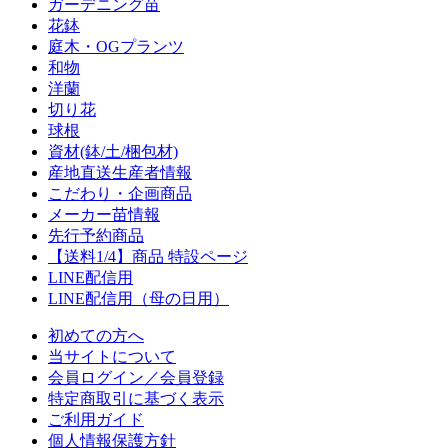
ガーデニング苗
花鉢
庭木・OGプランツ
和物
洋蘭
切り花
球根
資材(鉢/土/梱包材)
産地直送生産者情報
こだわり・企画商品
メーカー苗情報
先行予約商品
【送料1/4】商品 特設ページ
LINE配信用
LINE配信用（母の日用）
初めての方へ
当サイトについて
会員ログイン／会員登録
特定商取引に基づく表示
ご利用ガイド
個人情報保護方針