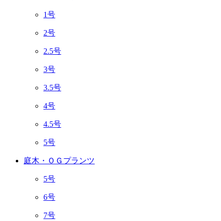
1号
2号
2.5号
3号
3.5号
4号
4.5号
5号
庭木・ＯＧプランツ
5号
6号
7号