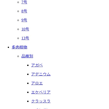
7号
8号
9号
10号
13号
多肉植物
品種別
アガベ
アデニウム
アロエ
エケベリア
クラッスラ