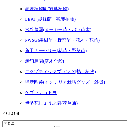
赤塚植物園(観葉植物)
LEAF(胡蝶蘭・観葉植物)
水谷農園(メーカー苗・バラ苗木)
PWSG(果樹苗・野菜苗・花木・花苗)
角田ナーセリー(花苗・野菜苗)
鵜飼農園(庭木全般)
エクゾティックプランツ(熱帯植物)
聖新陶芸(インテリア栽培グッズ・雑貨)
ゲブラナガトヨ
伊勢花しょうぶ園(花菖蒲)
× CLOSE