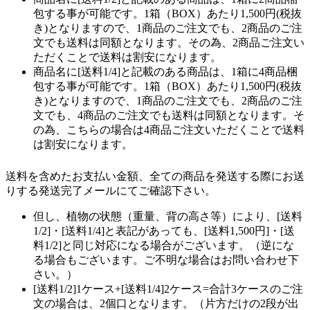
包する事が可能です。1箱（BOX）あたり1,500円(税抜
き)となりますので、1商品のご注文でも、2商品のご注
文でも送料は同額となります。その為、2商品ご注文い
ただくことで送料は割安になります。
商品名に[送料1/4]と記載のある商品は、1箱に4商品梱
包する事が可能です。1箱（BOX）あたり1,500円(税抜
き)となりますので、1商品のご注文でも、2商品のご注
文でも、4商品のご注文でも送料は同額となります。そ
の為、こちらの場合は4商品ご注文いただくことで送料
は割安になります。
送料を含めたお支払い金額、全ての商品を発送する際にお送
りする発送完了メールにてご確認下さい。
但し、植物の状態（重量、背の高さ等）により、[送料
1/2]・[送料1/4]と表記があっても、[送料1,500円]・[送
料1/2]と同じ対応になる場合がございます。（逆にな
る場合もございます。ご不明な場合はお問い合わせ下
さい。）
[送料1/2]1ケース+[送料1/4]2ケース=合計3ケースのご注
文の場合は、2個口となります。（片方だけの2段が出