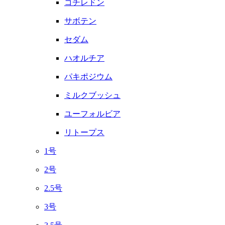
コチレドン
サボテン
セダム
ハオルチア
パキポジウム
ミルクブッシュ
ユーフォルビア
リトープス
1号
2号
2.5号
3号