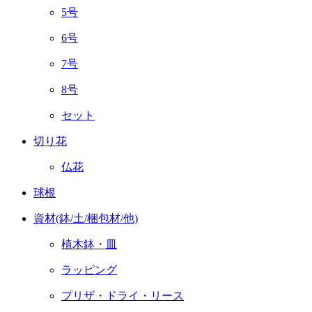
5号
6号
7号
8号
セット
切り花
仏花
球根
資材(鉢/土/梱包材/他)
植木鉢・皿
ラッピング
プリザ・ドライ・リース