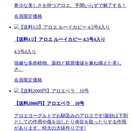
希少な美しさを持つアロエ、手間いらずで魅了する！
会員限定価格
【送料1/2】アロエ ルーイカピー 4.5号4入り
4.5号4入り
強健な多肉植物、薬効と観賞価値を兼ね備えた美し
さ。
会員限定価格
【送料2000円】アロエベラ 10号
アロエヨーグルトでお馴染みのアロエです!薬効は下剤
としての作用や傷を治したり炎症を取ったりする作用
があります。特大の大鉢作りです!