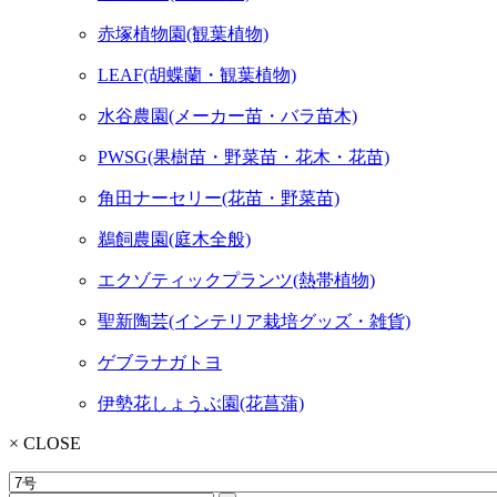
赤塚植物園(観葉植物)
LEAF(胡蝶蘭・観葉植物)
水谷農園(メーカー苗・バラ苗木)
PWSG(果樹苗・野菜苗・花木・花苗)
角田ナーセリー(花苗・野菜苗)
鵜飼農園(庭木全般)
エクゾティックプランツ(熱帯植物)
聖新陶芸(インテリア栽培グッズ・雑貨)
ゲブラナガトヨ
伊勢花しょうぶ園(花菖蒲)
× CLOSE