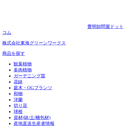
豊明卸問屋ドット
コム
株式会社東海グリーンワークス
商品を探す
観葉植物
多肉植物
ガーデニング苗
花鉢
庭木・OGプランツ
和物
洋蘭
切り花
球根
資材(鉢/土/梱包材)
産地直送生産者情報