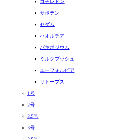
コチレドン
サボテン
セダム
ハオルチア
パキポジウム
ミルクブッシュ
ユーフォルビア
リトープス
1号
2号
2.5号
3号