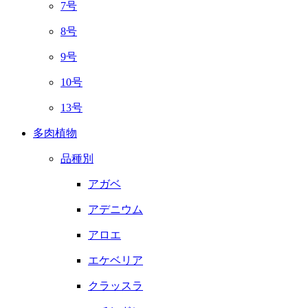
7号
8号
9号
10号
13号
多肉植物
品種別
アガベ
アデニウム
アロエ
エケベリア
クラッスラ