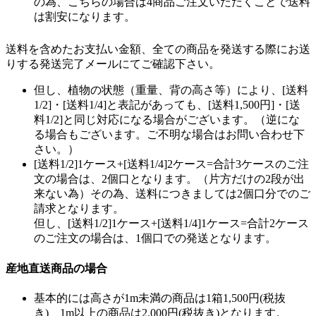
の為、こちらの場合は4商品ご注文いただくことで送料
は割安になります。
送料を含めたお支払い金額、全ての商品を発送する際にお送
りする発送完了メールにてご確認下さい。
但し、植物の状態（重量、背の高さ等）により、[送料
1/2]・[送料1/4]と表記があっても、[送料1,500円]・[送
料1/2]と同じ対応になる場合がございます。（逆にな
る場合もございます。ご不明な場合はお問い合わせ下
さい。）
[送料1/2]1ケース+[送料1/4]2ケース=合計3ケースのご注
文の場合は、2個口となります。（片方だけの2段が出
来ない為）その為、送料につきましては2個口分でのご
請求となります。
但し、[送料1/2]1ケース+[送料1/4]1ケース=合計2ケース
のご注文の場合は、1個口での発送となります。
産地直送商品の場合
基本的には高さが1m未満の商品は1箱1,500円(税抜
き)、1m以上の商品は2,000円(税抜き)となります。