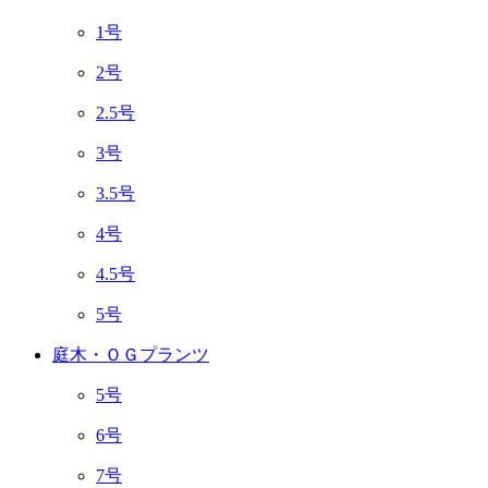
1号
2号
2.5号
3号
3.5号
4号
4.5号
5号
庭木・ＯＧプランツ
5号
6号
7号