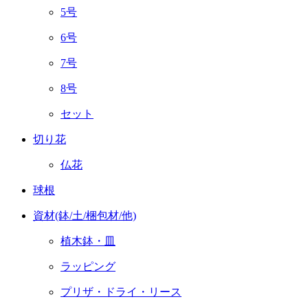
5号
6号
7号
8号
セット
切り花
仏花
球根
資材(鉢/土/梱包材/他)
植木鉢・皿
ラッピング
プリザ・ドライ・リース