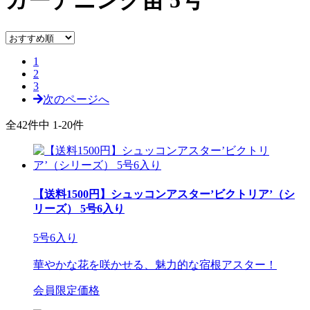
ガーデニング苗
5号
1
2
3
次のページへ
全42件中 1-20件
【送料1500円】シュッコンアスター’ビクトリア’（シ
リーズ） 5号6入り
5号6入り
華やかな花を咲かせる、魅力的な宿根アスター！
会員限定価格