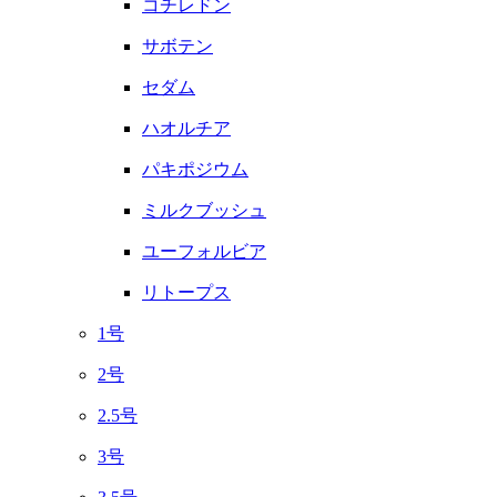
コチレドン
サボテン
セダム
ハオルチア
パキポジウム
ミルクブッシュ
ユーフォルビア
リトープス
1号
2号
2.5号
3号