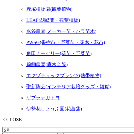
赤塚植物園(観葉植物)
LEAF(胡蝶蘭・観葉植物)
水谷農園(メーカー苗・バラ苗木)
PWSG(果樹苗・野菜苗・花木・花苗)
角田ナーセリー(花苗・野菜苗)
鵜飼農園(庭木全般)
エクゾティックプランツ(熱帯植物)
聖新陶芸(インテリア栽培グッズ・雑貨)
ゲブラナガトヨ
伊勢花しょうぶ園(花菖蒲)
× CLOSE