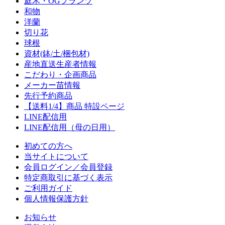
庭木・OGプランツ
和物
洋蘭
切り花
球根
資材(鉢/土/梱包材)
産地直送生産者情報
こだわり・企画商品
メーカー苗情報
先行予約商品
【送料1/4】商品 特設ページ
LINE配信用
LINE配信用（母の日用）
初めての方へ
当サイトについて
会員ログイン／会員登録
特定商取引に基づく表示
ご利用ガイド
個人情報保護方針
お知らせ