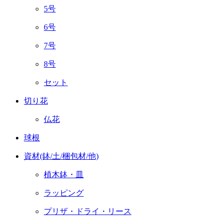
5号
6号
7号
8号
セット
切り花
仏花
球根
資材(鉢/土/梱包材/他)
植木鉢・皿
ラッピング
プリザ・ドライ・リース