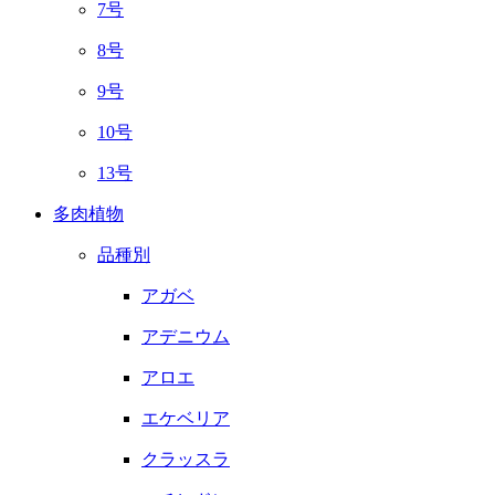
7号
8号
9号
10号
13号
多肉植物
品種別
アガベ
アデニウム
アロエ
エケベリア
クラッスラ