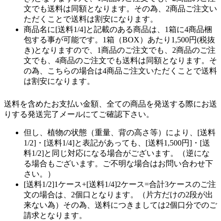
文でも送料は同額となります。その為、2商品ご注文い
ただくことで送料は割安になります。
商品名に[送料1/4]と記載のある商品は、1箱に4商品梱
包する事が可能です。1箱（BOX）あたり1,500円(税抜
き)となりますので、1商品のご注文でも、2商品のご注
文でも、4商品のご注文でも送料は同額となります。そ
の為、こちらの場合は4商品ご注文いただくことで送料
は割安になります。
送料を含めたお支払い金額、全ての商品を発送する際にお送
りする発送完了メールにてご確認下さい。
但し、植物の状態（重量、背の高さ等）により、[送料
1/2]・[送料1/4]と表記があっても、[送料1,500円]・[送
料1/2]と同じ対応になる場合がございます。（逆にな
る場合もございます。ご不明な場合はお問い合わせ下
さい。）
[送料1/2]1ケース+[送料1/4]2ケース=合計3ケースのご注
文の場合は、2個口となります。（片方だけの2段が出
来ない為）その為、送料につきましては2個口分でのご
請求となります。