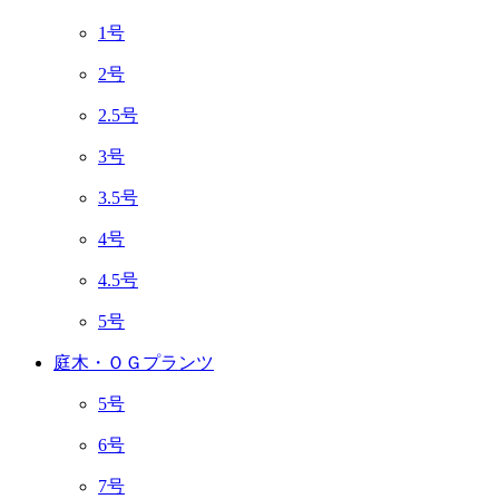
1号
2号
2.5号
3号
3.5号
4号
4.5号
5号
庭木・ＯＧプランツ
5号
6号
7号