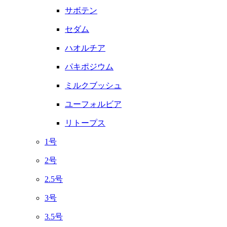
サボテン
セダム
ハオルチア
パキポジウム
ミルクブッシュ
ユーフォルビア
リトープス
1号
2号
2.5号
3号
3.5号