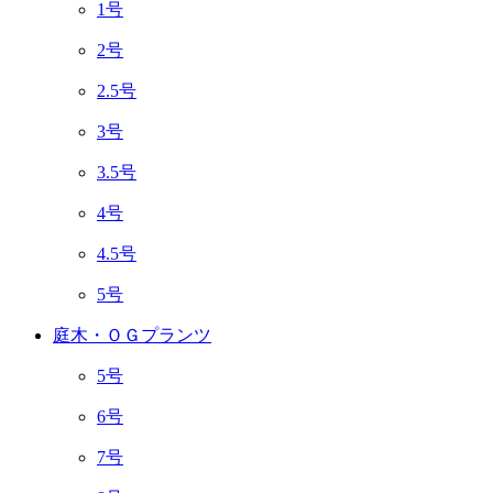
1号
2号
2.5号
3号
3.5号
4号
4.5号
5号
庭木・ＯＧプランツ
5号
6号
7号