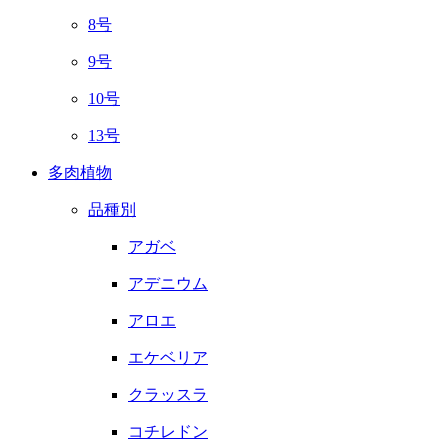
8号
9号
10号
13号
多肉植物
品種別
アガベ
アデニウム
アロエ
エケベリア
クラッスラ
コチレドン