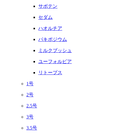
サボテン
セダム
ハオルチア
パキポジウム
ミルクブッシュ
ユーフォルビア
リトープス
1号
2号
2.5号
3号
3.5号