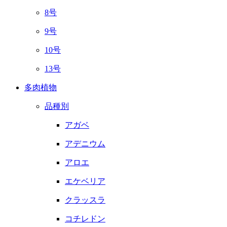
8号
9号
10号
13号
多肉植物
品種別
アガベ
アデニウム
アロエ
エケベリア
クラッスラ
コチレドン