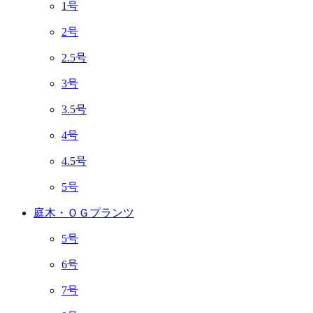
1号
2号
2.5号
3号
3.5号
4号
4.5号
5号
庭木・ＯＧプランツ
5号
6号
7号