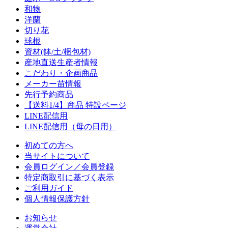
和物
洋蘭
切り花
球根
資材(鉢/土/梱包材)
産地直送生産者情報
こだわり・企画商品
メーカー苗情報
先行予約商品
【送料1/4】商品 特設ページ
LINE配信用
LINE配信用（母の日用）
初めての方へ
当サイトについて
会員ログイン／会員登録
特定商取引に基づく表示
ご利用ガイド
個人情報保護方針
お知らせ