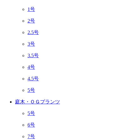
1号
2号
2.5号
3号
3.5号
4号
4.5号
5号
庭木・ＯＧプランツ
5号
6号
7号