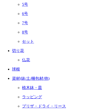
5号
6号
7号
8号
セット
切り花
仏花
球根
資材(鉢/土/梱包材/他)
植木鉢・皿
ラッピング
プリザ・ドライ・リース