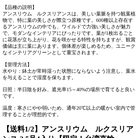
【品種の説明】
アンスリウム ルクスリアンスは、美しい葉脈を持つ観葉植
物で、特に葉の美しさが際立つ原種です。600種以上存在す
るアンスリウムの中でも、ワイルドで力強い美しさが魅力
で、モダンなインテリアにぴったりです。葉が1枚出るごと
に花茎が立ち上がり、花を咲かせる特性を持ちますが、観賞
価値は主に葉にあります。個体差が楽しめるため、ユニーク
なインテリアグリーンとして重宝されます。
【管理方法】
水やり：鉢土が常時湿った状態にならないよう注意し、葉水
を与えることで湿度を保ちます。
日照：半日陰を好み、遮光率15～40%の場所で育てると良い
です。
温度：寒さにやや弱いため、通年20℃以上の暖かい室内で管
理することが理想的です。
【送料1/2】アンスリウム ルクスリア