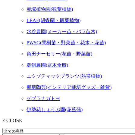
赤塚植物園(観葉植物)
LEAF(胡蝶蘭・観葉植物)
水谷農園(メーカー苗・バラ苗木)
PWSG(果樹苗・野菜苗・花木・花苗)
角田ナーセリー(花苗・野菜苗)
鵜飼農園(庭木全般)
エクゾティックプランツ(熱帯植物)
聖新陶芸(インテリア栽培グッズ・雑貨)
ゲブラナガトヨ
伊勢花しょうぶ園(花菖蒲)
× CLOSE