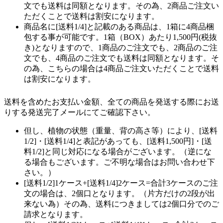
文でも送料は同額となります。その為、2商品ご注文い
ただくことで送料は割安になります。
商品名に[送料1/4]と記載のある商品は、1箱に4商品梱
包する事が可能です。1箱（BOX）あたり1,500円(税抜
き)となりますので、1商品のご注文でも、2商品のご注
文でも、4商品のご注文でも送料は同額となります。そ
の為、こちらの場合は4商品ご注文いただくことで送料
は割安になります。
送料を含めたお支払い金額、全ての商品を発送する際にお送
りする発送完了メールにてご確認下さい。
但し、植物の状態（重量、背の高さ等）により、[送料
1/2]・[送料1/4]と表記があっても、[送料1,500円]・[送
料1/2]と同じ対応になる場合がございます。（逆にな
る場合もございます。ご不明な場合はお問い合わせ下
さい。）
[送料1/2]1ケース+[送料1/4]2ケース=合計3ケースのご注
文の場合は、2個口となります。（片方だけの2段が出
来ない為）その為、送料につきましては2個口分でのご
請求となります。