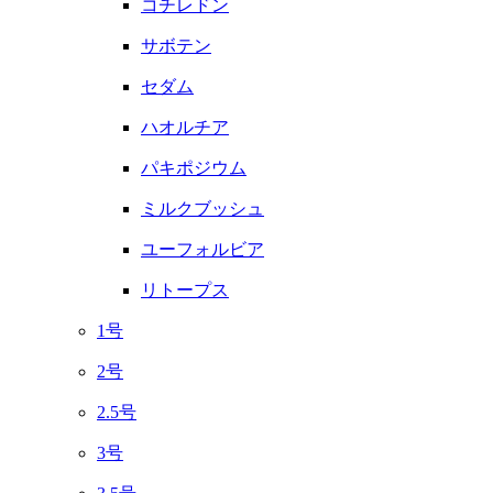
コチレドン
サボテン
セダム
ハオルチア
パキポジウム
ミルクブッシュ
ユーフォルビア
リトープス
1号
2号
2.5号
3号