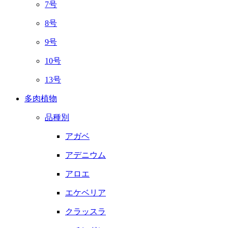
7号
8号
9号
10号
13号
多肉植物
品種別
アガベ
アデニウム
アロエ
エケベリア
クラッスラ