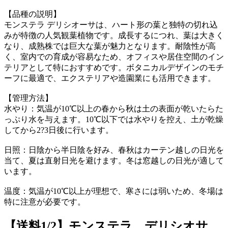
【品種の説明】
モンステラ デリシオーサは、ハート形の葉と独特の切れ込
みが特徴の人気観葉植物です。成長するにつれ、葉は大きく
なり、成熟株では巨大な葉が魅力となります。耐陰性が高
く、室内での育成が容易なため、オフィスや居住空間のイン
テリアとして特におすすめです。ボタニカルデザインのモチ
ーフに最適で、エクステリアや造園業にも活用できます。
【管理方法】
水やり：気温が10℃以上の春から秋は土の表面が乾いたらた
っぷり水を与えます。10℃以下では水やりを控え、土が乾燥
してから2?3日後に行います。
日照：日陰から半日陰を好み、春秋はカーテン越しの日光を
当て、夏は直射日光を避けます。冬は窓越しの日光が適して
います。
温度：気温が10℃以上が理想で、寒さには弱いため、冬場は
特に注意が必要です。
【送料1/2】モンステラ デリシオサ