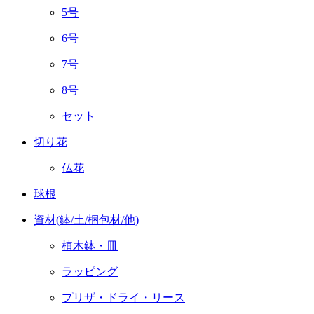
5号
6号
7号
8号
セット
切り花
仏花
球根
資材(鉢/土/梱包材/他)
植木鉢・皿
ラッピング
プリザ・ドライ・リース