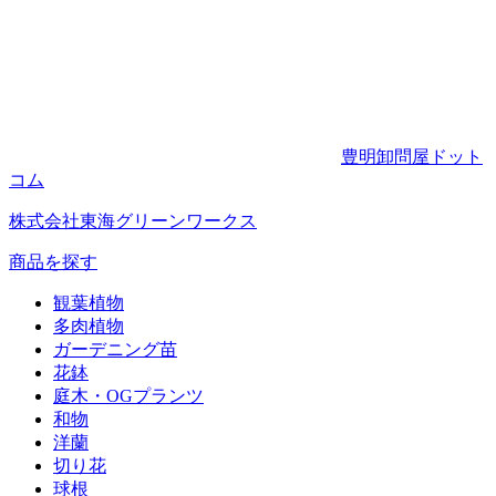
豊明卸問屋ドット
コム
株式会社東海グリーンワークス
商品を探す
観葉植物
多肉植物
ガーデニング苗
花鉢
庭木・OGプランツ
和物
洋蘭
切り花
球根