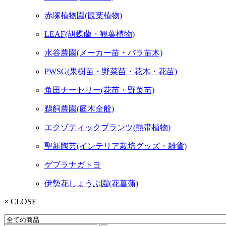
赤塚植物園(観葉植物)
LEAF(胡蝶蘭・観葉植物)
水谷農園(メーカー苗・バラ苗木)
PWSG(果樹苗・野菜苗・花木・花苗)
角田ナーセリー(花苗・野菜苗)
鵜飼農園(庭木全般)
エクゾティックプランツ(熱帯植物)
聖新陶芸(インテリア栽培グッズ・雑貨)
ゲブラナガトヨ
伊勢花しょうぶ園(花菖蒲)
× CLOSE