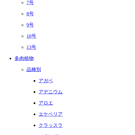
7号
8号
9号
10号
13号
多肉植物
品種別
アガベ
アデニウム
アロエ
エケベリア
クラッスラ