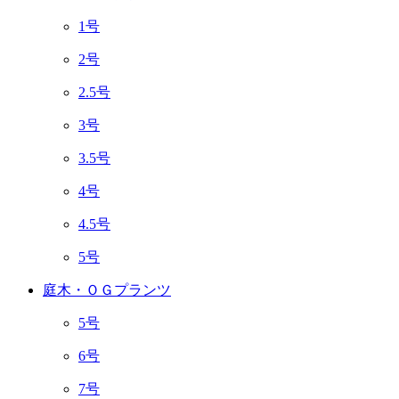
1号
2号
2.5号
3号
3.5号
4号
4.5号
5号
庭木・ＯＧプランツ
5号
6号
7号