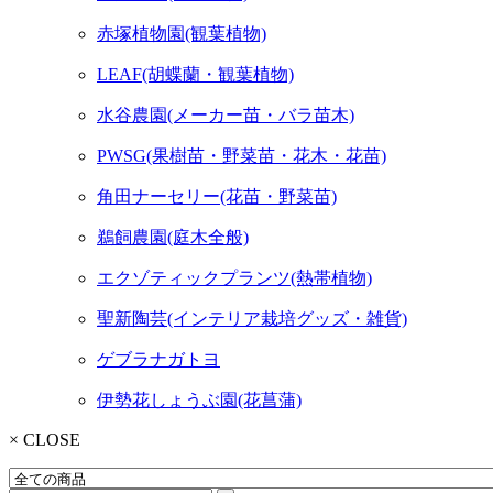
赤塚植物園(観葉植物)
LEAF(胡蝶蘭・観葉植物)
水谷農園(メーカー苗・バラ苗木)
PWSG(果樹苗・野菜苗・花木・花苗)
角田ナーセリー(花苗・野菜苗)
鵜飼農園(庭木全般)
エクゾティックプランツ(熱帯植物)
聖新陶芸(インテリア栽培グッズ・雑貨)
ゲブラナガトヨ
伊勢花しょうぶ園(花菖蒲)
× CLOSE