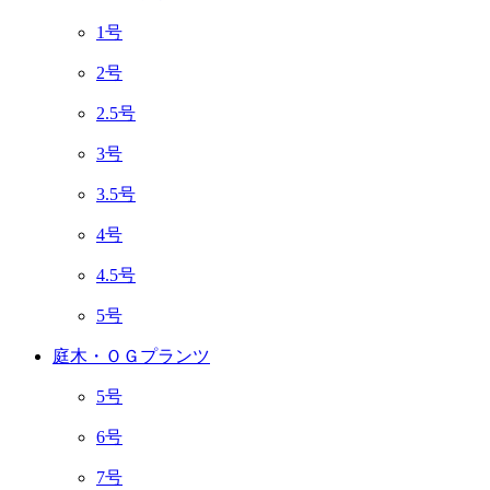
1号
2号
2.5号
3号
3.5号
4号
4.5号
5号
庭木・ＯＧプランツ
5号
6号
7号