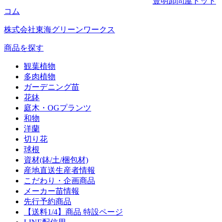
豊明卸問屋ドット
コム
株式会社東海グリーンワークス
商品を探す
観葉植物
多肉植物
ガーデニング苗
花鉢
庭木・OGプランツ
和物
洋蘭
切り花
球根
資材(鉢/土/梱包材)
産地直送生産者情報
こだわり・企画商品
メーカー苗情報
先行予約商品
【送料1/4】商品 特設ページ