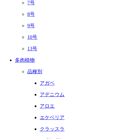
7号
8号
9号
10号
13号
多肉植物
品種別
アガベ
アデニウム
アロエ
エケベリア
クラッスラ