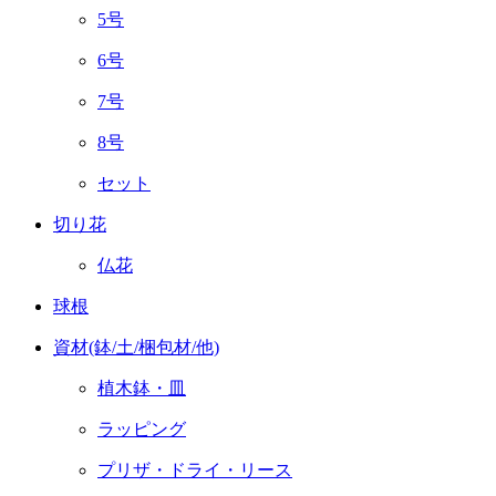
5号
6号
7号
8号
セット
切り花
仏花
球根
資材(鉢/土/梱包材/他)
植木鉢・皿
ラッピング
プリザ・ドライ・リース