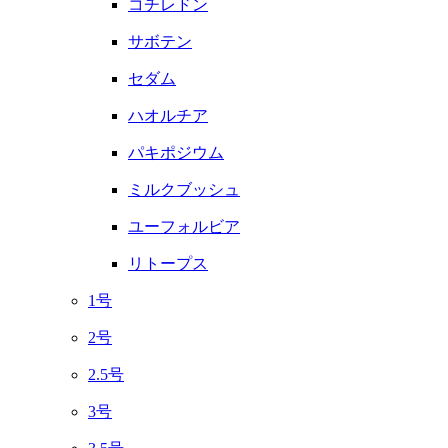
コチレドン
サボテン
セダム
ハオルチア
パキポジウム
ミルクブッシュ
ユーフォルビア
リトープス
1号
2号
2.5号
3号