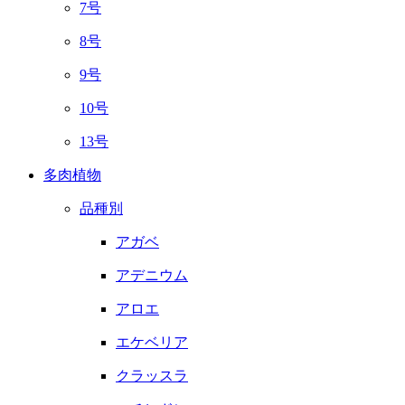
7号
8号
9号
10号
13号
多肉植物
品種別
アガベ
アデニウム
アロエ
エケベリア
クラッスラ