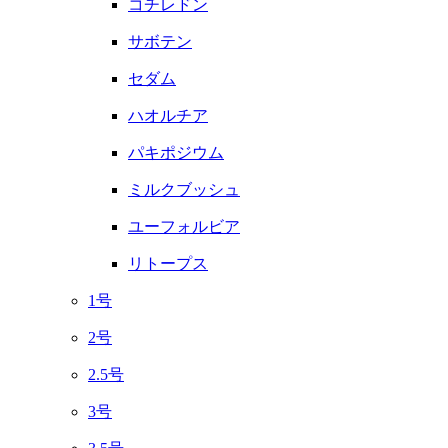
コチレドン
サボテン
セダム
ハオルチア
パキポジウム
ミルクブッシュ
ユーフォルビア
リトープス
1号
2号
2.5号
3号