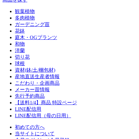
観葉植物
多肉植物
ガーデニング苗
花鉢
庭木・OGプランツ
和物
洋蘭
切り花
球根
資材(鉢/土/梱包材)
産地直送生産者情報
こだわり・企画商品
メーカー苗情報
先行予約商品
【送料1/4】商品 特設ページ
LINE配信用
LINE配信用（母の日用）
初めての方へ
当サイトについて