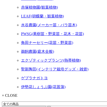
赤塚植物園(観葉植物)
LEAF(胡蝶蘭・観葉植物)
水谷農園(メーカー苗・バラ苗木)
PWSG(果樹苗・野菜苗・花木・花苗)
角田ナーセリー(花苗・野菜苗)
鵜飼農園(庭木全般)
エクゾティックプランツ(熱帯植物)
聖新陶芸(インテリア栽培グッズ・雑貨)
ゲブラナガトヨ
伊勢花しょうぶ園(花菖蒲)
× CLOSE