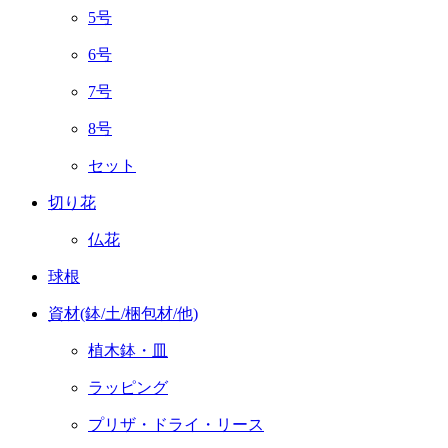
5号
6号
7号
8号
セット
切り花
仏花
球根
資材(鉢/土/梱包材/他)
植木鉢・皿
ラッピング
プリザ・ドライ・リース