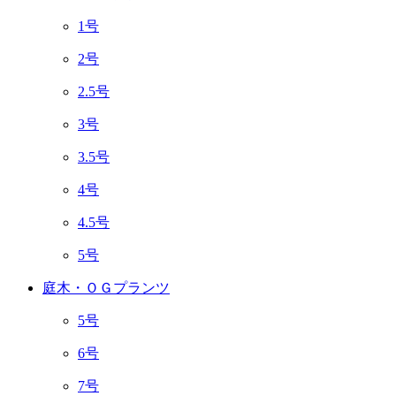
1号
2号
2.5号
3号
3.5号
4号
4.5号
5号
庭木・ＯＧプランツ
5号
6号
7号