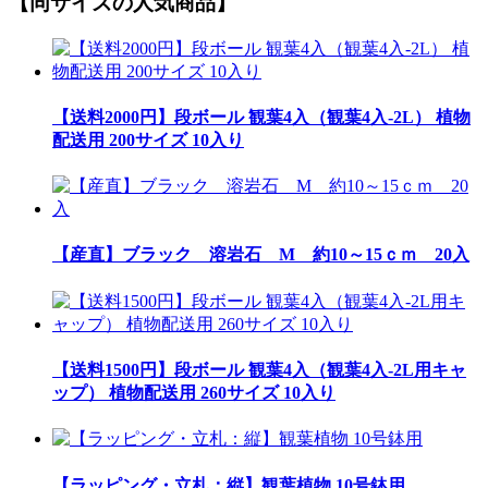
【同サイズの人気商品】
【送料2000円】段ボール 観葉4入（観葉4入-2L） 植物
配送用 200サイズ 10入り
【産直】ブラック 溶岩石 M 約10～15ｃｍ 20入
【送料1500円】段ボール 観葉4入（観葉4入-2L用キャ
ップ） 植物配送用 260サイズ 10入り
【ラッピング・立札：縦】観葉植物 10号鉢用