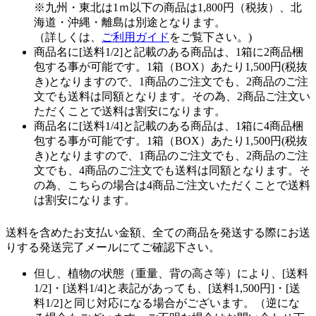
※九州・東北は1ｍ以下の商品は1,800円（税抜）、北
海道・沖縄・離島は別途となります。
（詳しくは、
ご利用ガイド
をご覧下さい。)
商品名に[送料1/2]と記載のある商品は、1箱に2商品梱
包する事が可能です。1箱（BOX）あたり1,500円(税抜
き)となりますので、1商品のご注文でも、2商品のご注
文でも送料は同額となります。その為、2商品ご注文い
ただくことで送料は割安になります。
商品名に[送料1/4]と記載のある商品は、1箱に4商品梱
包する事が可能です。1箱（BOX）あたり1,500円(税抜
き)となりますので、1商品のご注文でも、2商品のご注
文でも、4商品のご注文でも送料は同額となります。そ
の為、こちらの場合は4商品ご注文いただくことで送料
は割安になります。
送料を含めたお支払い金額、全ての商品を発送する際にお送
りする発送完了メールにてご確認下さい。
但し、植物の状態（重量、背の高さ等）により、[送料
1/2]・[送料1/4]と表記があっても、[送料1,500円]・[送
料1/2]と同じ対応になる場合がございます。（逆にな