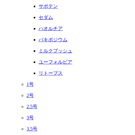
サボテン
セダム
ハオルチア
パキポジウム
ミルクブッシュ
ユーフォルビア
リトープス
1号
2号
2.5号
3号
3.5号