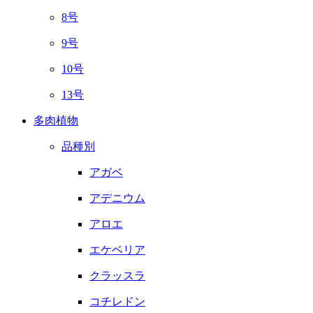
8号
9号
10号
13号
多肉植物
品種別
アガベ
アデニウム
アロエ
エケベリア
クラッスラ
コチレドン