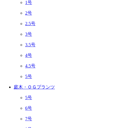
1号
2号
2.5号
3号
3.5号
4号
4.5号
5号
庭木・ＯＧプランツ
5号
6号
7号