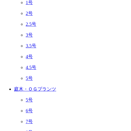
1号
2号
2.5号
3号
3.5号
4号
4.5号
5号
庭木・ＯＧプランツ
5号
6号
7号