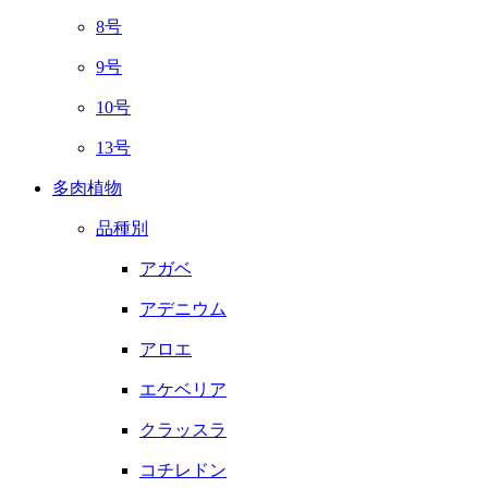
8号
9号
10号
13号
多肉植物
品種別
アガベ
アデニウム
アロエ
エケベリア
クラッスラ
コチレドン