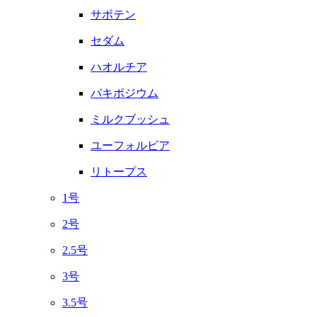
サボテン
セダム
ハオルチア
パキポジウム
ミルクブッシュ
ユーフォルビア
リトープス
1号
2号
2.5号
3号
3.5号