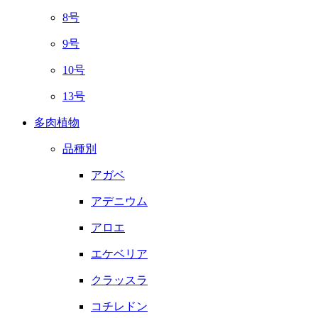
8号
9号
10号
13号
多肉植物
品種別
アガベ
アデニウム
アロエ
エケベリア
クラッスラ
コチレドン