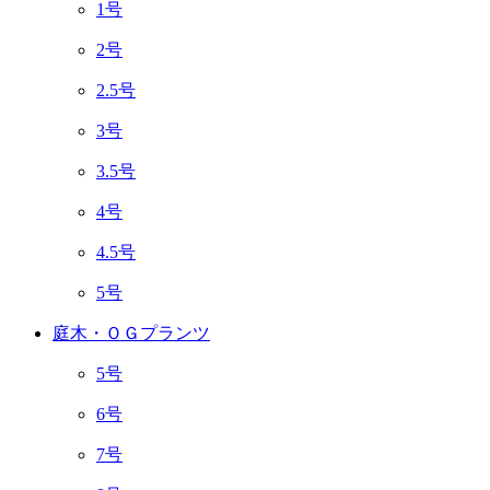
1号
2号
2.5号
3号
3.5号
4号
4.5号
5号
庭木・ＯＧプランツ
5号
6号
7号