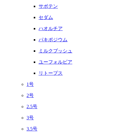
サボテン
セダム
ハオルチア
パキポジウム
ミルクブッシュ
ユーフォルビア
リトープス
1号
2号
2.5号
3号
3.5号