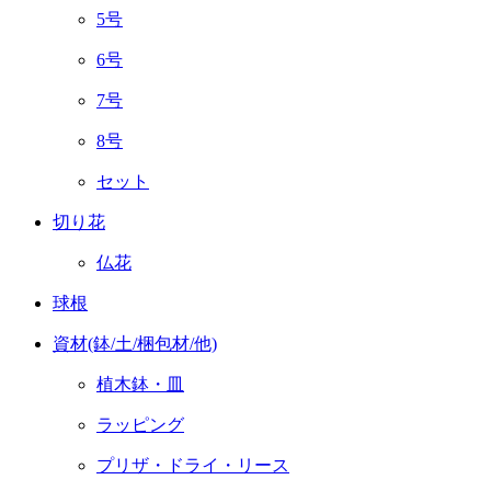
5号
6号
7号
8号
セット
切り花
仏花
球根
資材(鉢/土/梱包材/他)
植木鉢・皿
ラッピング
プリザ・ドライ・リース