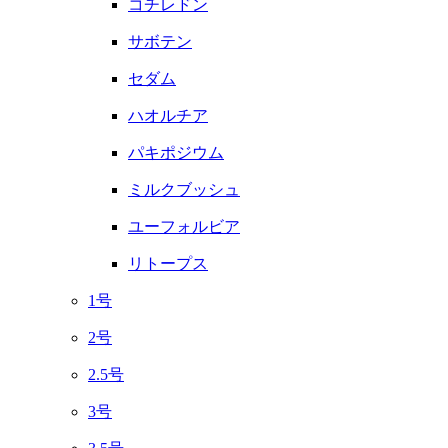
コチレドン
サボテン
セダム
ハオルチア
パキポジウム
ミルクブッシュ
ユーフォルビア
リトープス
1号
2号
2.5号
3号