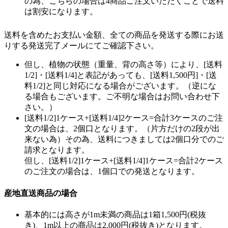
の為、こちらの場合は4商品ご注文いただくことで送料
は割安になります。
送料を含めたお支払い金額、全ての商品を発送する際にお送
りする発送完了メールにてご確認下さい。
但し、植物の状態（重量、背の高さ等）により、[送料
1/2]・[送料1/4]と表記があっても、[送料1,500円]・[送
料1/2]と同じ対応になる場合がございます。（逆にな
る場合もございます。ご不明な場合はお問い合わせ下
さい。）
[送料1/2]1ケース+[送料1/4]2ケース=合計3ケースのご注
文の場合は、2個口となります。（片方だけの2段が出
来ない為）その為、送料につきましては2個口分でのご
請求となります。
但し、[送料1/2]1ケース+[送料1/4]1ケース=合計2ケース
のご注文の場合は、1個口での発送となります。
産地直送商品の場合
基本的には高さが1m未満の商品は1箱1,500円(税抜
き)、1m以上の商品は2,000円(税抜き)となります。