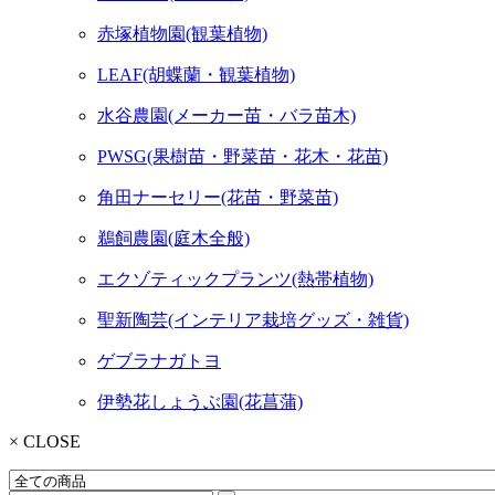
赤塚植物園(観葉植物)
LEAF(胡蝶蘭・観葉植物)
水谷農園(メーカー苗・バラ苗木)
PWSG(果樹苗・野菜苗・花木・花苗)
角田ナーセリー(花苗・野菜苗)
鵜飼農園(庭木全般)
エクゾティックプランツ(熱帯植物)
聖新陶芸(インテリア栽培グッズ・雑貨)
ゲブラナガトヨ
伊勢花しょうぶ園(花菖蒲)
× CLOSE