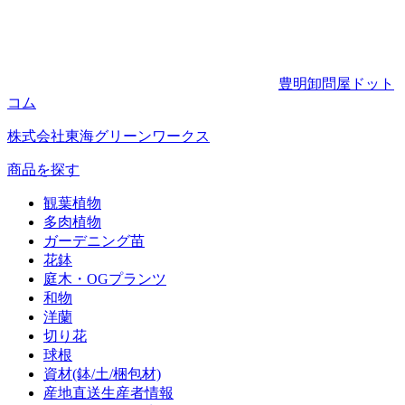
豊明卸問屋ドット
コム
株式会社東海グリーンワークス
商品を探す
観葉植物
多肉植物
ガーデニング苗
花鉢
庭木・OGプランツ
和物
洋蘭
切り花
球根
資材(鉢/土/梱包材)
産地直送生産者情報