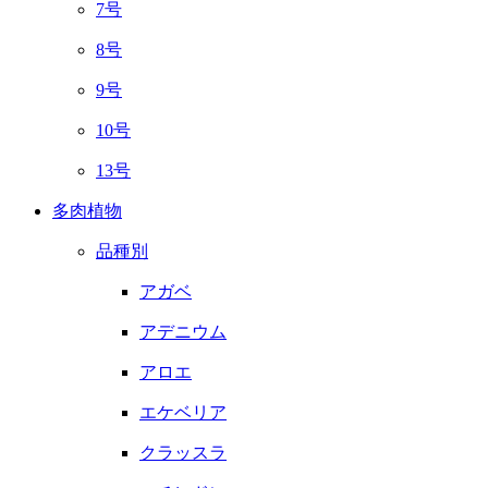
7号
8号
9号
10号
13号
多肉植物
品種別
アガベ
アデニウム
アロエ
エケベリア
クラッスラ