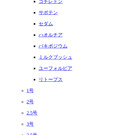
コチレドン
サボテン
セダム
ハオルチア
パキポジウム
ミルクブッシュ
ユーフォルビア
リトープス
1号
2号
2.5号
3号