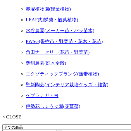
赤塚植物園(観葉植物)
LEAF(胡蝶蘭・観葉植物)
水谷農園(メーカー苗・バラ苗木)
PWSG(果樹苗・野菜苗・花木・花苗)
角田ナーセリー(花苗・野菜苗)
鵜飼農園(庭木全般)
エクゾティックプランツ(熱帯植物)
聖新陶芸(インテリア栽培グッズ・雑貨)
ゲブラナガトヨ
伊勢花しょうぶ園(花菖蒲)
× CLOSE