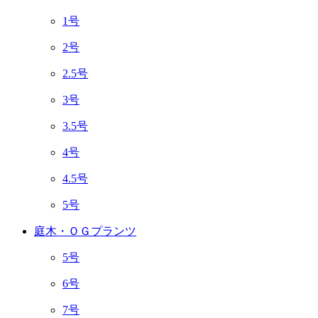
1号
2号
2.5号
3号
3.5号
4号
4.5号
5号
庭木・ＯＧプランツ
5号
6号
7号