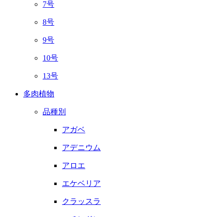
7号
8号
9号
10号
13号
多肉植物
品種別
アガベ
アデニウム
アロエ
エケベリア
クラッスラ