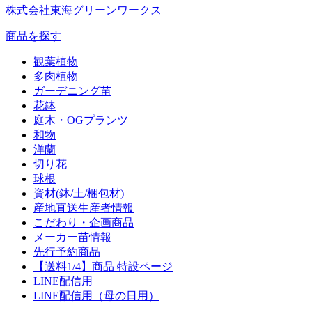
株式会社東海グリーンワークス
商品を探す
観葉植物
多肉植物
ガーデニング苗
花鉢
庭木・OGプランツ
和物
洋蘭
切り花
球根
資材(鉢/土/梱包材)
産地直送生産者情報
こだわり・企画商品
メーカー苗情報
先行予約商品
【送料1/4】商品 特設ページ
LINE配信用
LINE配信用（母の日用）