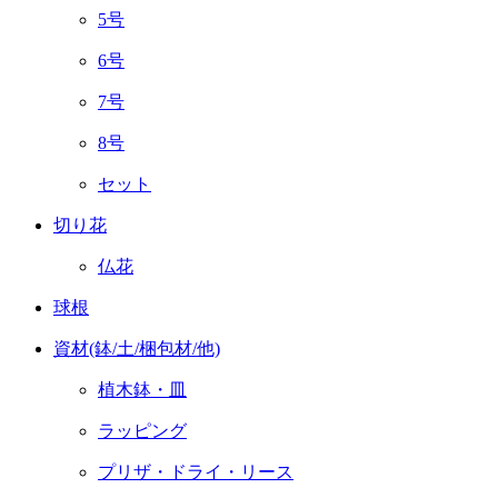
5号
6号
7号
8号
セット
切り花
仏花
球根
資材(鉢/土/梱包材/他)
植木鉢・皿
ラッピング
プリザ・ドライ・リース