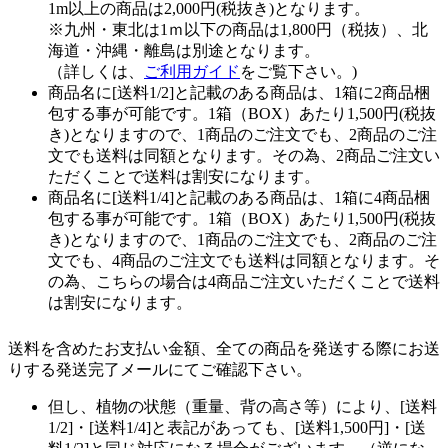
1m以上の商品は2,000円(税抜き)となります。
※九州・東北は1ｍ以下の商品は1,800円（税抜）、北
海道・沖縄・離島は別途となります。
（詳しくは、
ご利用ガイド
をご覧下さい。)
商品名に[送料1/2]と記載のある商品は、1箱に2商品梱
包する事が可能です。1箱（BOX）あたり1,500円(税抜
き)となりますので、1商品のご注文でも、2商品のご注
文でも送料は同額となります。その為、2商品ご注文い
ただくことで送料は割安になります。
商品名に[送料1/4]と記載のある商品は、1箱に4商品梱
包する事が可能です。1箱（BOX）あたり1,500円(税抜
き)となりますので、1商品のご注文でも、2商品のご注
文でも、4商品のご注文でも送料は同額となります。そ
の為、こちらの場合は4商品ご注文いただくことで送料
は割安になります。
送料を含めたお支払い金額、全ての商品を発送する際にお送
りする発送完了メールにてご確認下さい。
但し、植物の状態（重量、背の高さ等）により、[送料
1/2]・[送料1/4]と表記があっても、[送料1,500円]・[送