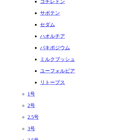
コチレドン
サボテン
セダム
ハオルチア
パキポジウム
ミルクブッシュ
ユーフォルビア
リトープス
1号
2号
2.5号
3号