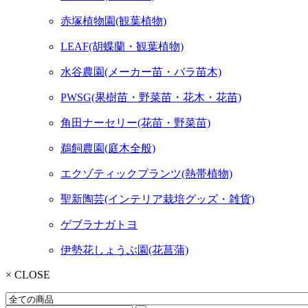
赤塚植物園(観葉植物)
LEAF(胡蝶蘭・観葉植物)
水谷農園(メーカー苗・バラ苗木)
PWSG(果樹苗・野菜苗・花木・花苗)
角田ナーセリー(花苗・野菜苗)
鵜飼農園(庭木全般)
エクゾティックプランツ(熱帯植物)
聖新陶芸(インテリア栽培グッズ・雑貨)
ゲブラナガトヨ
伊勢花しょうぶ園(花菖蒲)
× CLOSE