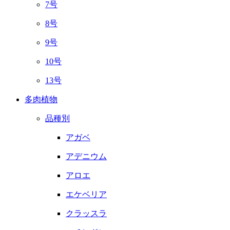
7号
8号
9号
10号
13号
多肉植物
品種別
アガベ
アデニウム
アロエ
エケベリア
クラッスラ