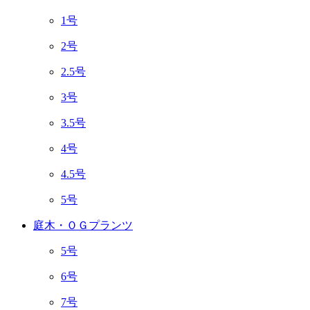
1号
2号
2.5号
3号
3.5号
4号
4.5号
5号
庭木・ＯＧプランツ
5号
6号
7号