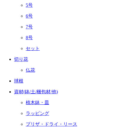
5号
6号
7号
8号
セット
切り花
仏花
球根
資材(鉢/土/梱包材/他)
植木鉢・皿
ラッピング
プリザ・ドライ・リース