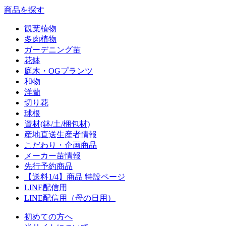
商品を探す
観葉植物
多肉植物
ガーデニング苗
花鉢
庭木・OGプランツ
和物
洋蘭
切り花
球根
資材(鉢/土/梱包材)
産地直送生産者情報
こだわり・企画商品
メーカー苗情報
先行予約商品
【送料1/4】商品 特設ページ
LINE配信用
LINE配信用（母の日用）
初めての方へ