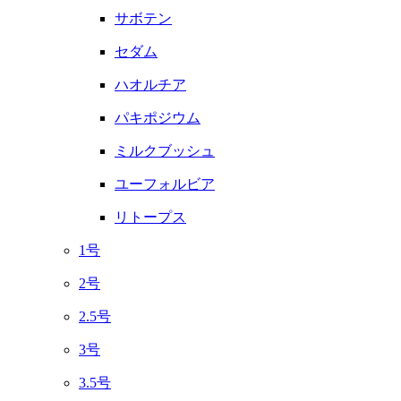
サボテン
セダム
ハオルチア
パキポジウム
ミルクブッシュ
ユーフォルビア
リトープス
1号
2号
2.5号
3号
3.5号