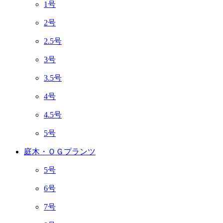
1号
2号
2.5号
3号
3.5号
4号
4.5号
5号
庭木・ＯＧプランツ
5号
6号
7号