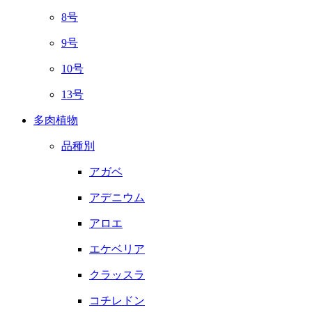
8号
9号
10号
13号
多肉植物
品種別
アガベ
アデニウム
アロエ
エケベリア
クラッスラ
コチレドン